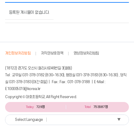
영
양
등록된 게시물이 없습니다.
상
담
실
의
게
시
개인정보처리방침
저작권보호정책
영상정보처리방침
물
번
호,
(18122) 경기도 오산시 궐리사로46번길 3(궐동)
제
Tel : 교무실 031-378-3182 (8:30~16:30), 행정실 031-378-3183 (8:30~16:30) , 당직
목,
실 031-378-3183 (야간 휴일) | Fax : Fax : 031-378-3188 | E-Mail :
작
E100005019@korea.kr
성
자,
Copyright © 대호초등학교, All Right Reserved.
등
Today
729명
Total
753587명
록
일,
조
▼
Select Language
회
수