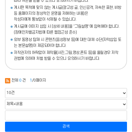
따라 처분
을 받을 수 있으니 유의하시기 바랍니다.
게시판 목적에 맞지 않는 게시글(광고성 글, 인신공격, 저속한 표현, 비방
등 홈페이지의 정상적인 운영을 저해하는 내용)
은
작성자에게 통보없이 삭제될 수 있습니다.
게시글에 이미지 삽입 시 [상세 내용]을 “그림설명”에 입력해야 합니다.
(장애인차별금지법에 따른 웹접근성 준수)
외부 동영상 탑재 시 콘텐츠(음성정보 등)에 대한 대체 수단(자막삽입 또
는 본문설명)이 제공되어야 합니다.
저작권자의 허락없이 제작물(사진,그림,영상,폰트 등)을 올릴경우 저작
권법에 의하여 처벌 받을 수 있으니 유의하시기 바랍니다.
전체
0
건
1
/0페이지
검색