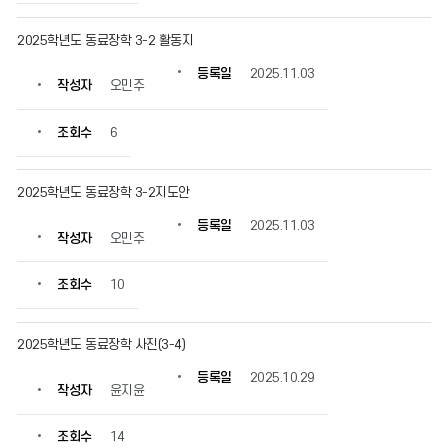
일,
조
2025학년도 동료장학 3-2 활동지
회
수
등록일
2025.11.03
작성자
오민주
정
보
를
조회수
6
확
인
할
2025학년도 동료장학 3-2지도안
수
등록일
2025.11.03
있
작성자
오민주
습
니
조회수
10
다.
2025학년도 동료장학 사진(3-4)
등록일
2025.10.29
작성자
윤지윤
조회수
14