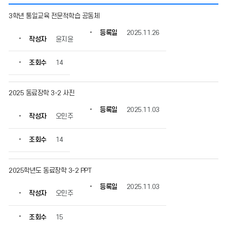
3
3학년 통일교육 전문적학습 공동체
학
년
등록일
2025.11.26
작성자
윤지윤
통
일
교
조회수
14
육
활
동
2025 동료장학 3-2 사진
의
등록일
2025.11.03
게
작성자
오민주
시
물
조회수
14
번
호,
제
2025학년도 동료장학 3-2 PPT
목,
작
등록일
2025.11.03
성
작성자
오민주
자,
등
조회수
15
록