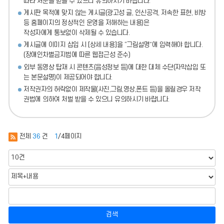
따라 처분
을 받을 수 있으니 유의하시기 바랍니다.
게시판 목적에 맞지 않는 게시글(광고성 글, 인신공격, 저속한 표현, 비방
등 홈페이지의 정상적인 운영을 저해하는 내용)
은
작성자에게 통보없이 삭제될 수 있습니다.
게시글에 이미지 삽입 시 [상세 내용]을 “그림설명”에 입력해야 합니다.
(장애인차별금지법에 따른 웹접근성 준수)
외부 동영상 탑재 시 콘텐츠(음성정보 등)에 대한 대체 수단(자막삽입 또
는 본문설명)이 제공되어야 합니다.
저작권자의 허락없이 제작물(사진,그림,영상,폰트 등)을 올릴경우 저작
권법에 의하여 처벌 받을 수 있으니 유의하시기 바랍니다.
전체
36
건
1
/4페이지
검색