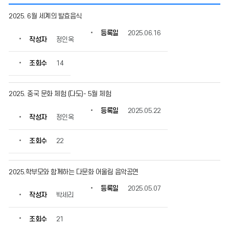
다
2025. 6월 세계의 발효음식
문
화
등록일
2025.06.16
작성자
정인옥
어
울
림
조회수
14
세
계
시
2025. 중국 문화 체험 (다도)- 5월 체험
민
등록일
2025.05.22
교
작성자
정인옥
육
의
조회수
22
게
시
물
2025.학부모와 함께하는 다문화 어울림 음악공연
번
호,
등록일
2025.05.07
제
작성자
박세리
목,
작
조회수
21
성