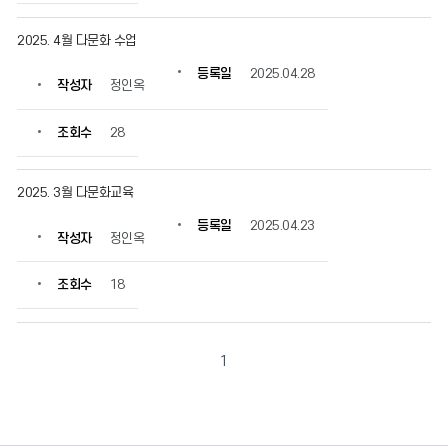
자,
등
2025. 4월 다문화 수업
록
일,
등록일
2025.04.28
작성자
정인옥
조
회
수
조회수
28
정
보
를
2025. 3월 다문화교육
확
등록일
2025.04.23
인
작성자
정인옥
할
수
조회수
18
있
습
니
다.
1