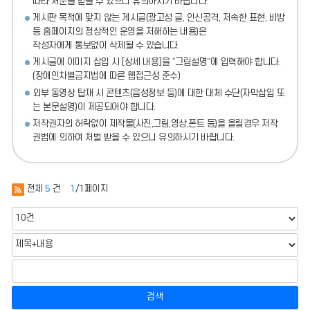
따라 처분
을 받을 수 있으니 유의하시기 바랍니다.
게시판 목적에 맞지 않는 게시글(광고성 글, 인신공격, 저속한 표현, 비방
등 홈페이지의 정상적인 운영을 저해하는 내용)
은
작성자에게 통보없이 삭제될 수 있습니다.
게시글에 이미지 삽입 시 [상세 내용]을 “그림설명”에 입력해야 합니다.
(장애인차별금지법에 따른 웹접근성 준수)
외부 동영상 탑재 시 콘텐츠(음성정보 등)에 대한 대체 수단(자막삽입 또
는 본문설명)이 제공되어야 합니다.
저작권자의 허락없이 제작물(사진,그림,영상,폰트 등)을 올릴경우 저작
권법에 의하여 처벌 받을 수 있으니 유의하시기 바랍니다.
전체
5
건
1
/1페이지
검색