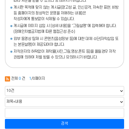
따라 처분
을 받을 수 있으니 유의하시기 바랍니다.
게시판 목적에 맞지 않는 게시글(광고성 글, 인신공격, 저속한 표현, 비방
등 홈페이지의 정상적인 운영을 저해하는 내용)
은
작성자에게 통보없이 삭제될 수 있습니다.
게시글에 이미지 삽입 시 [상세 내용]을 “그림설명”에 입력해야 합니다.
(장애인차별금지법에 따른 웹접근성 준수)
외부 동영상 탑재 시 콘텐츠(음성정보 등)에 대한 대체 수단(자막삽입 또
는 본문설명)이 제공되어야 합니다.
저작권자의 허락없이 제작물(사진,그림,영상,폰트 등)을 올릴경우 저작
권법에 의하여 처벌 받을 수 있으니 유의하시기 바랍니다.
전체
0
건
1
/0페이지
검색