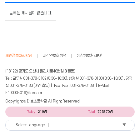
수
익
등록된 게시물이 없습니다.
자
부
담
경
비
집
개인정보처리방침
저작권보호정책
영상정보처리방침
행
내
역
(18122) 경기도 오산시 궐리사로46번길 3(궐동)
의
Tel : 교무실 031-378-3182 (8:30~16:30), 행정실 031-378-3183 (8:30~16:30) , 당직
게
실 031-378-3183 (야간 휴일) | Fax : Fax : 031-378-3188 | E-Mail :
시
E100005019@korea.kr
물
번
Copyright © 대호초등학교, All Right Reserved.
호,
Today
219명
Total
753870명
제
목,
작
▼
Select Language
성
자,