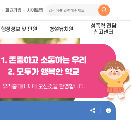
회원가입
사이트맵
성폭력 전담
행정정보 및 민원
병설유치원
신고센터