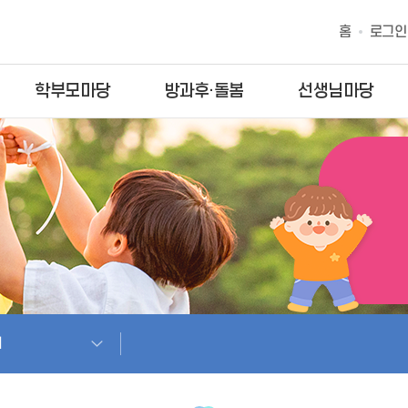
홈
로그인
학부모마당
방과후·돌봄
선생님마당
개