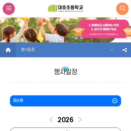
HOME
행사일정
행사일정
리스트
이
다
2026