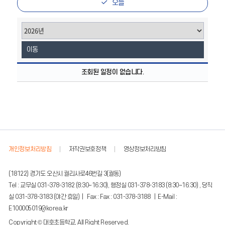
전
음
오늘
이동
년
간
조회된 일정이 없습니다.
일
정
에
대
하
여
월,
기
간,
일
정
내
개인정보처리방침
저작권보호정책
영상정보처리방침
용
을
제
공
(18122) 경기도 오산시 궐리사로46번길 3(궐동)
하
는
Tel : 교무실 031-378-3182 (8:30~16:30), 행정실 031-378-3183 (8:30~16:30) , 당직
표
입
실 031-378-3183 (야간 휴일) | Fax : Fax : 031-378-3188 | E-Mail :
니
다.
E100005019@korea.kr
Copyright © 대호초등학교, All Right Reserved.